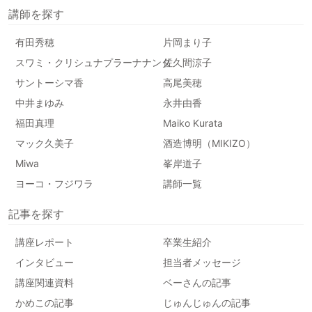
講師を探す
有田秀穂
片岡まり子
スワミ・クリシュナプラーナナンダ
佐久間涼子
サントーシマ香
高尾美穂
中井まゆみ
永井由香
福田真理
Maiko Kurata
マック久美子
酒造博明（MIKIZO）
Miwa
峯岸道子
ヨーコ・フジワラ
講師一覧
記事を探す
講座レポート
卒業生紹介
インタビュー
担当者メッセージ
講座関連資料
ベーさんの記事
かめこの記事
じゅんじゅんの記事