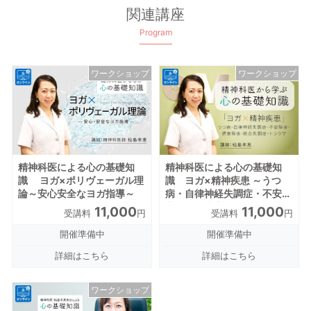
関連講座
Program
ワークショップ
ワークショップ
精神科医による心の基礎知
精神科医による心の基礎知
識 ヨガ×精神疾患 ～うつ
識 ヨガ×ポリヴェーガル理
病・自律神経失調症・不安障
論～安心安全なヨガ指導～
害・摂食障害・統合失調症・
11,000
11,000
受講料
円
受講料
円
トラウマ～
開催準備中
開催準備中
詳細はこちら
詳細はこちら
ワークショップ