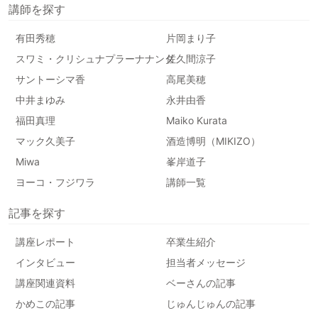
講師を探す
有田秀穂
片岡まり子
スワミ・クリシュナプラーナナンダ
佐久間涼子
サントーシマ香
高尾美穂
中井まゆみ
永井由香
福田真理
Maiko Kurata
マック久美子
酒造博明（MIKIZO）
Miwa
峯岸道子
ヨーコ・フジワラ
講師一覧
記事を探す
講座レポート
卒業生紹介
インタビュー
担当者メッセージ
講座関連資料
ベーさんの記事
かめこの記事
じゅんじゅんの記事