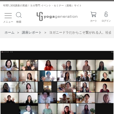
年間1,300講座の実績！ヨガ専門 イベント・セミナー（資格）サイト
toggle navigation
カート
ログイン
メニュー
検索
ホーム
>
講座レポート
>
ヨガニードラだからこそ繋がれる人。社会