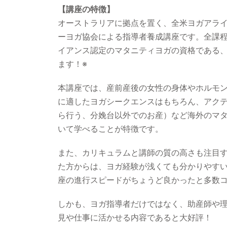
【講座の特徴】
オーストラリアに拠点を置く、全米ヨガアラ
ーヨガ協会による指導者養成講座です。全課
イアンス認定のマタニティヨガの資格である、R
ます！※
本講座では、産前産後の女性の身体やホルモ
に適したヨガシークエンスはもちろん、アク
ら行う、分娩台以外でのお産）など海外のマ
いて学べることが特徴です。
また、カリキュラムと講師の質の高さも注目
た方からは、ヨガ経験が浅くても分かりやす
座の進行スピードがちょうど良かったと多数
しかも、ヨガ指導者だけではなく、助産師や
見や仕事に活かせる内容であると大好評！