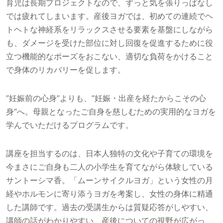
育児は長期プロジェクトなので、ずっと気を張りっぱなし
では疲れてしまいます。産後ヨガでは、初めての連続でヘ
トヘトな神経系をリラックスさせる要素を基盤にしながら
も、ダメージを受けた部位に対し回復を促進するために役
立つ機能的なポーズをおこない、適切な負荷をかけること
で身体のリカバリーを促します。
”妊娠前の心身”よりも、”妊娠・出産を経たからこその心
身”へ。母親となったご自身を慈しむための実用的なヨガを
学んでいただけるプログラムです。
講座を担当するのは、日本人独特の文化や子育ての環境を
今まさにご自身も二人の小学生を育てながら体験している
サントーシマ香。「ムーンサイクルヨガ」という女性の月
経やホルモンに寄り添うヨガを考案し、女性の身体に精通
した講師です。過去の受講生からは質疑応答がしやすい、
講師の話がわかりやすい、産後についての視野が広がっ