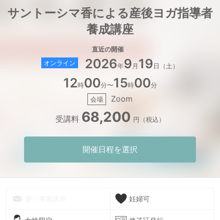
サントーシマ香による産後ヨガ指導者
養成講座
直近の開催
2026
9
19
オンライン
年
月
日（土）
12
00
15
00
時
分〜
時
分
Zoom
会場
68,200
受講料
円（税込）
開催日程を選択
要：事前講座
妊婦可