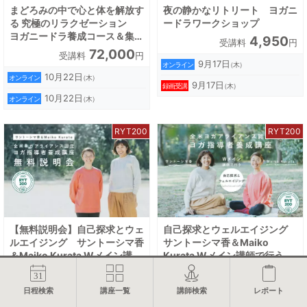
まどろみの中で心と体を解放す
夜の静かなリトリート ヨガニ
る 究極のリラクゼーション
ードラワークショップ
ヨガニードラ養成コース＆集中
4,950
受講料
円
コース
72,000
受講料
円
9月17日
オンライン
（木）
10月22日
オンライン
（木）
9月17日
録画受講
（木）
10月22日
オンライン
（木）
RYT200
RYT200
【無料説明会】自己探求とウェ
自己探求とウェルエイジング
ルエイジング サントーシマ香
サントーシマ香＆Maiko
＆Maiko Kurata Wメイン講師
Kurata Wメイン講師で行う全
で行う全米ヨガアライアンス認
米ヨガアライアンス認定
無料
369,800
受講料
受講料
円
定RYT200ヨガ指導者養成講
RYT200ヨガ指導者養成講座
日程検索
講座一覧
講師検索
レポート
座
8月12日
9月2日
オンライン
東京
（水）
（水）