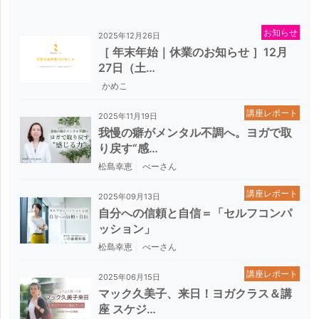
お知らせ
2025年12月26日
［ 年末年始｜休業のお知らせ ］12月
27日（土…
かめこ
講座レポート
2025年11月19日
我慢の癖がメンタル不調へ。ヨガで取
り戻す“感…
松島幸恵
べーさん
講座レポート
2025年09月13日
自分への信頼と自信＝「セルフコンパ
ッション」
松島幸恵
べーさん
講座レポート
2025年06月15日
マック久美子、来日！ヨガクラス＆講
座 スケジ…