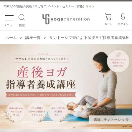
年間1,300講座の実績！ヨガ専門 イベント・セミナー（資格）サイト
toggle navigation
カート
ログイン
メニュー
検索
ホーム
>
講座一覧
>
サントーシマ香による産後ヨガ指導者養成講座