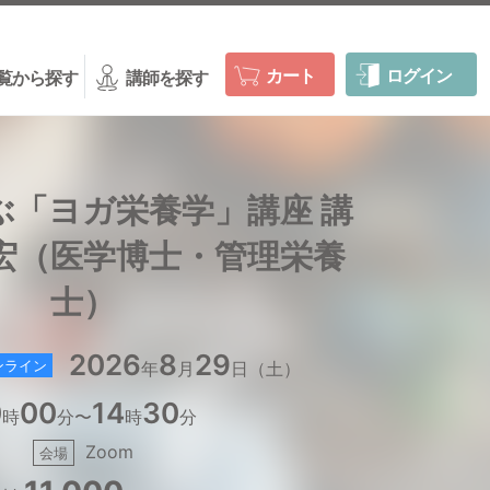
カート
ログイン
覧から探す
講師を探す
ぶ「ヨガ栄養学」講座 講
宏（医学博士・管理栄養
士）
2026
8
29
ンライン
年
月
日（土）
0
00
14
30
時
分〜
時
分
Zoom
会場