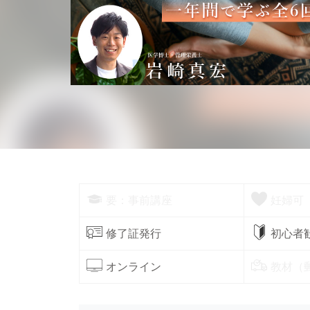
要：事前講座
妊婦可
修了証発行
初心者
オンライン
教材（