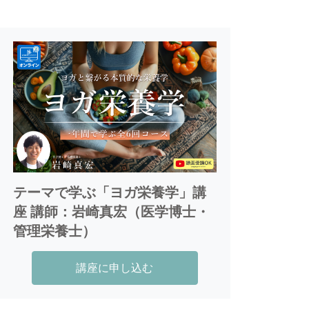
ジュ協会を設立し、北京五輪銀メダリス
ト 朝原宣治氏をはじめ、医師、管理栄養
士とともに栄養に関する指導者・教育者
育成と活動支援を行う。栄養学からみた
野菜の健康価値と野菜不足の社会課題の
ギャップ、廃棄野菜や食糧安全保障など
の農業課題を解決するため、ヘルスケア
と農業の循環型事業に取り組むベジタブ
ルテック株式会社を創業。文化の面から
も心身の健康と美意識を探求するため黄
テーマで学ぶ「ヨガ栄養学」講
檗売茶流の煎茶道に精進している。大切
座 講師：岩崎真宏（医学博士・
にしている言葉は五穀豊穣。
管理栄養士）
講座に申し込む