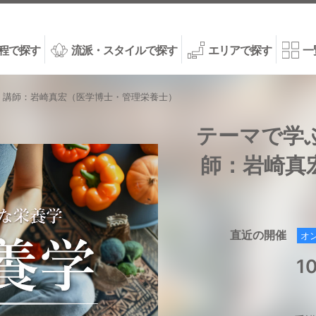
程で探す
流派・スタイルで探す
エリアで探す
一
 講師：岩崎真宏（医学博士・管理栄養士）
テーマで学
師：岩崎真
直近の開催
オ
1