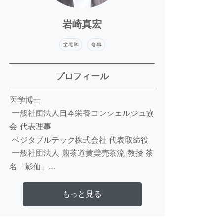
岩崎真宏
栄養学
食事
プロフィール
医学博士
 一般社団法人日本栄養コンシェルジュ協
会 代表理事
 ベジタブルテック株式会社 代表取締役
 一般社団法人 煎茶道黄檗売茶流 教授 茶
名「影仙」
 医学研究者および病院管理栄養士として
生活習慣病治療のための基礎・臨床研究
さらに詳しく見る
もっと見る
を行い国内外での研究発表と受賞実績を
持つ。一般社団法人日本栄養コンシェル