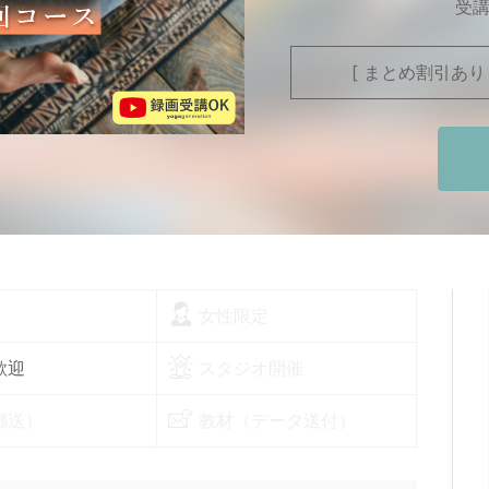
受
[ まとめ割引あり
女性限定
歓迎
スタジオ開催
郵送）
教材（データ送付）