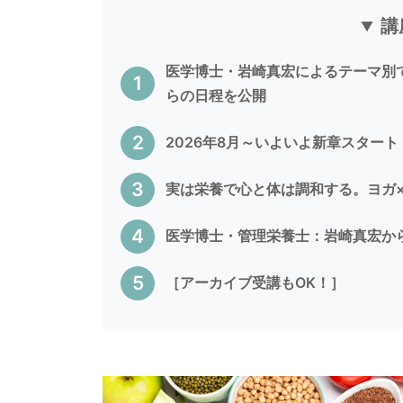
講
医学博士・岩崎真宏によるテーマ別で
らの日程を公開
2026年8月～いよいよ新章スター
実は栄養で心と体は調和する。ヨガ
医学博士・管理栄養士：岩崎真宏か
［アーカイブ受講もOK！］