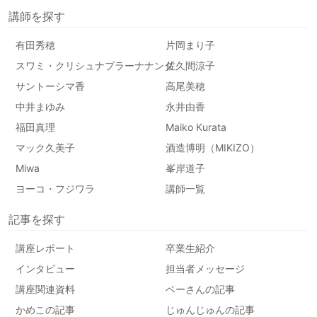
講師を探す
有田秀穂
片岡まり子
スワミ・クリシュナプラーナナンダ
佐久間涼子
サントーシマ香
高尾美穂
中井まゆみ
永井由香
福田真理
Maiko Kurata
マック久美子
酒造博明（MIKIZO）
Miwa
峯岸道子
ヨーコ・フジワラ
講師一覧
記事を探す
講座レポート
卒業生紹介
インタビュー
担当者メッセージ
講座関連資料
ベーさんの記事
かめこの記事
じゅんじゅんの記事