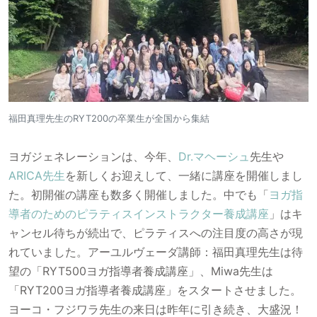
福田真理先生のRYT200の卒業生が全国から集結
ヨガジェネレーションは、今年、
Dr.マヘーシュ
先生や
ARICA先生
を新しくお迎えして、一緒に講座を開催しまし
た。初開催の講座も数多く開催しました。中でも「
ヨガ指
導者のためのピラティスインストラクター養成講座
」はキ
ャンセル待ちが続出で、ピラティスへの注目度の高さが現
れていました。アーユルヴェーダ講師：福田真理先生は待
望の「RYT500ヨガ指導者養成講座」、Miwa先生は
「RYT200ヨガ指導者養成講座」をスタートさせました。
ヨーコ・フジワラ先生の来日は昨年に引き続き、大盛況！