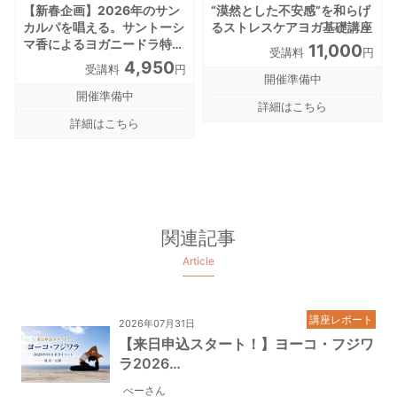
【新春企画】2026年のサン
“漠然とした不安感”を和らげ
カルパを唱える。サントーシ
るストレスケアヨガ基礎講座
マ香によるヨガニードラ特別
11,000
受講料
円
ワークショップ
4,950
受講料
円
開催準備中
開催準備中
詳細はこちら
詳細はこちら
関連記事
Article
講座レポート
2026年07月31日
【来日申込スタート！】ヨーコ・フジワ
ラ2026…
べーさん