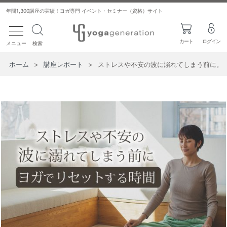
年間1,300講座の実績！ヨガ専門 イベント・セミナー（資格）サイト
toggle navigation
カート
ログイン
メニュー
検索
ホーム
>
講座レポート
>
ストレスや不安の波に溺れてしまう前に。