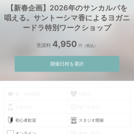
【新春企画】2026年のサンカルパを
唱える。サントーシマ香によるヨガニ
ードラ特別ワークショップ
4,950
受講料
円（税込）
開催日程を選択
要：事前講座
妊婦可
女性限定
修了証発行
初心者歓迎
スタジオ開催
オンライン
教材（郵送）