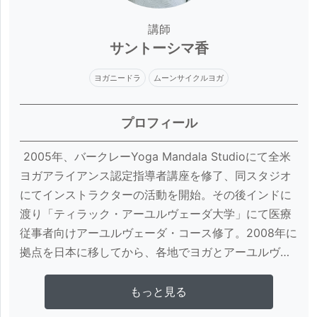
講師
サントーシマ香
ヨガニードラ
ムーンサイクルヨガ
プロフィール
 2005年、バークレーYoga Mandala Studioにて全米
ヨガアライアンス認定指導者講座を修了、同スタジオ
にてインストラクターの活動を開始。その後インドに
渡り「ティラック・アーユルヴェーダ大学」にて医療
従事者向けアーユルヴェーダ・コース修了。2008年に
拠点を日本に移してから、各地でヨガとアーユルヴェ
ーダの講座を開催。コンテンツ執筆や、書籍/雑誌の監
修、ラジオでのヨガ番組制作、外国人ヨガ講師の来日
さらに詳しく見る
もっと見る
企画およびコーディネイト、通訳/翻訳、ヨガウェアの