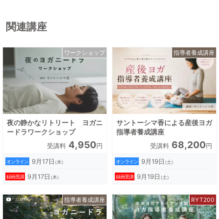
関連講座
ワークショップ
指導者養成講座
夜の静かなリトリート ヨガニ
サントーシマ香による産後ヨガ
ードラワークショップ
指導者養成講座
4,950
68,200
受講料
円
受講料
円
9月17日
9月19日
オンライン
オンライン
（木）
（土）
9月17日
9月19日
録画受講
録画受講
（木）
（土）
指導者養成講座
RYT200