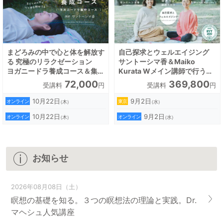
まどろみの中で心と体を解放す
自己探求とウェルエイジング
る 究極のリラクゼーション
サントーシマ香＆Maiko
ヨガニードラ養成コース＆集中
Kurata Wメイン講師で行う全
コース
米ヨガアライアンス認定
72,000
369,800
受講料
円
受講料
円
RYT200ヨガ指導者養成講座
10月22日
9月2日
オンライン
東京
（木）
（水）
10月22日
9月2日
オンライン
オンライン
（木）
（水）
お知らせ
2026年08月08日（土）
瞑想の基礎を知る。３つの瞑想法の理論と実践。Dr.
マヘシュ人気講座