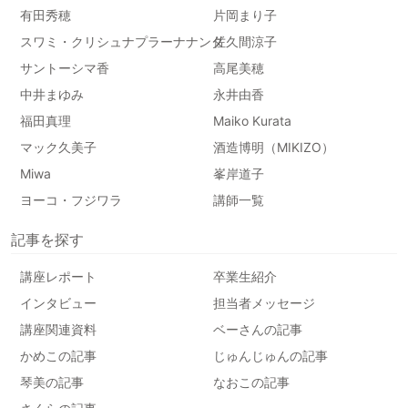
有田秀穂
片岡まり子
スワミ・クリシュナプラーナナンダ
佐久間涼子
サントーシマ香
高尾美穂
中井まゆみ
永井由香
福田真理
Maiko Kurata
マック久美子
酒造博明（MIKIZO）
Miwa
峯岸道子
ヨーコ・フジワラ
講師一覧
記事を探す
講座レポート
卒業生紹介
インタビュー
担当者メッセージ
講座関連資料
ベーさんの記事
かめこの記事
じゅんじゅんの記事
琴美の記事
なおこの記事