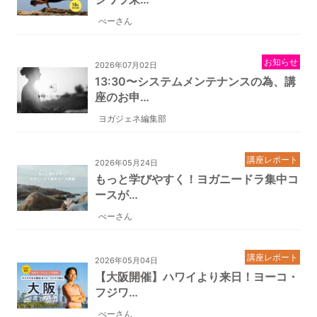
べーさん
お知らせ
2026年07月02日
13:30〜システムメンテナンスの為、講
座のお申…
ヨガジェネ編集部
講座レポート
2026年05月24日
もっと学びやすく！ヨガニードラ集中コ
ースが…
べーさん
講座レポート
2026年05月04日
【大阪開催】ハワイより来日！ヨーコ・
フジワ…
べーさん