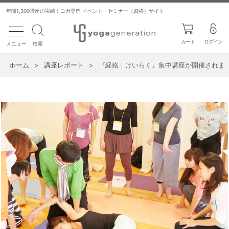
年間1,300講座の実績！ヨガ専門 イベント・セミナー（資格）サイト
toggle navigation
カート
ログイン
メニュー
検索
ホーム
>
講座レポート
>
『経絡｜けいらく』集中講座が開催されま