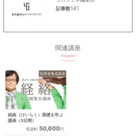
141
記事数
関連講座
Program
指導者養成講座
経絡（けいらく）基礎を学ぶ
講座（3日間）
50,600
受講料
円