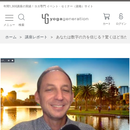
年間1,300講座の実績！ヨガ専門 イベント・セミナー（資格）サイト
toggle navigation
カート
ログイン
メニュー
検索
ホーム
>
講座レポート
>
あなたは数字の力を信じる？驚くほど当た