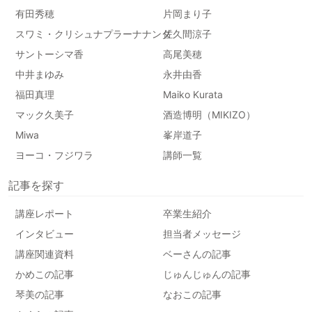
有田秀穂
片岡まり子
スワミ・クリシュナプラーナナンダ
佐久間涼子
サントーシマ香
高尾美穂
中井まゆみ
永井由香
福田真理
Maiko Kurata
マック久美子
酒造博明（MIKIZO）
Miwa
峯岸道子
ヨーコ・フジワラ
講師一覧
記事を探す
講座レポート
卒業生紹介
インタビュー
担当者メッセージ
講座関連資料
ベーさんの記事
かめこの記事
じゅんじゅんの記事
琴美の記事
なおこの記事