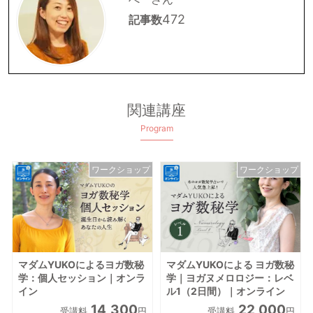
472
記事数
関連講座
Program
ワークショップ
ワークショップ
マダムYUKOによるヨガ数秘
マダムYUKOによる ヨガ数秘
学：個人セッション｜オンラ
学｜ヨガヌメロロジー：レベ
イン
ル1（2日間）｜オンライン
14,300
22,000
受講料
円
受講料
円