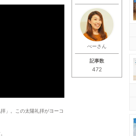
べーさん
記事数
472
礼拝」。この太陽礼拝がヨーコ
す。