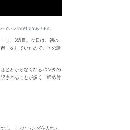
の中でバンダの説明があります。
ートし、3週目。今日は、朝の
復習」をしていたので、その講
るほどわからなくなるバンダの
と訳されることが多く「締め付
はず。（マハバンダを入れて