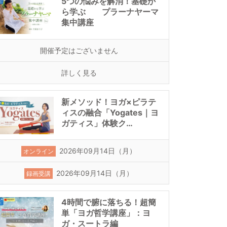
5つの悩みを解消！基礎か
ら学ぶ プラーナヤーマ
集中講座
開催予定はございません
詳しく見る
新メソッド！ヨガ×ピラテ
ィスの融合「Yogates｜ヨ
ガティス」体験ク…
2026年09月14日（月）
オンライン
2026年09月14日（月）
録画受講
4時間で腑に落ちる！超簡
単「ヨガ哲学講座」：ヨ
ガ・スートラ編