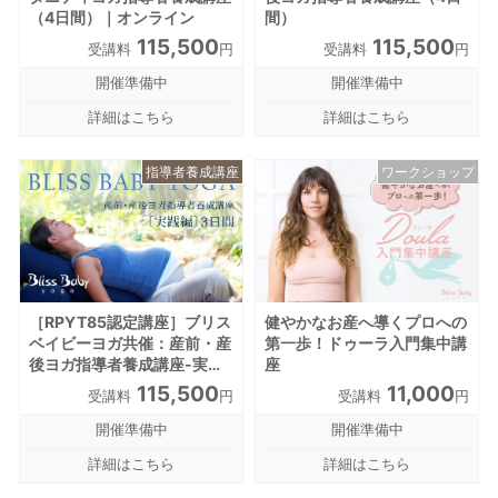
（4日間）｜オンライン
間）
115,500
115,500
受講料
円
受講料
円
開催準備中
開催準備中
詳細はこちら
詳細はこちら
指導者養成講座
ワークショップ
［RPYT85認定講座］ブリス
健やかなお産へ導くプロへの
ベイビーヨガ共催：産前・産
第一歩！ドゥーラ入門集中講
後ヨガ指導者養成講座-実践
座
編-（4日間）
115,500
11,000
受講料
円
受講料
円
開催準備中
開催準備中
詳細はこちら
詳細はこちら