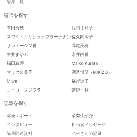
講座一覧
講師を探す
有田秀穂
片岡まり子
スワミ・クリシュナプラーナナンダ
佐久間涼子
サントーシマ香
高尾美穂
中井まゆみ
永井由香
福田真理
Maiko Kurata
マック久美子
酒造博明（MIKIZO）
Miwa
峯岸道子
ヨーコ・フジワラ
講師一覧
記事を探す
講座レポート
卒業生紹介
インタビュー
担当者メッセージ
講座関連資料
ベーさんの記事