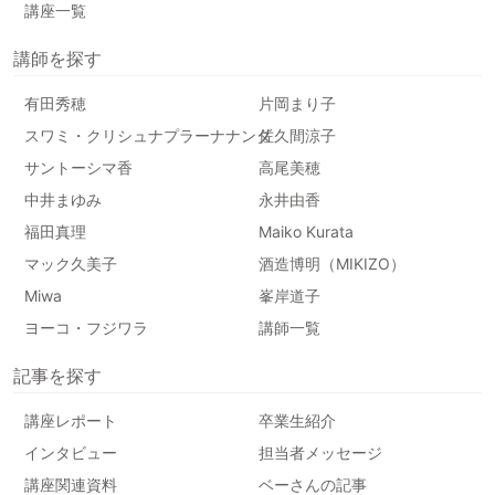
講座一覧
講師を探す
有田秀穂
片岡まり子
スワミ・クリシュナプラーナナンダ
佐久間涼子
サントーシマ香
高尾美穂
中井まゆみ
永井由香
福田真理
Maiko Kurata
マック久美子
酒造博明（MIKIZO）
Miwa
峯岸道子
ヨーコ・フジワラ
講師一覧
記事を探す
講座レポート
卒業生紹介
インタビュー
担当者メッセージ
講座関連資料
ベーさんの記事