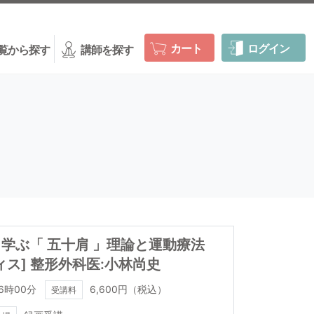
カート
ログイン
覧から探す
講師を探す
学ぶ「 五十肩 」理論と運動療法
ィス] 整形外科医:小林尚史
6時00分
6,600円（税込）
受講料