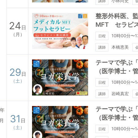
小林尚史
講師
整形外科医、監
24
MFT セラピ
日
（月）
10時00分〜1
日程
本橋恵美
講師
テーマで学ぶ「
29
（医学博士・
日
（土）
10時00分〜1
日程
岩崎真宏
講師
テーマで学ぶ「
6年
31
（医学博士・
月
日
（土）
10時00分〜1
日程