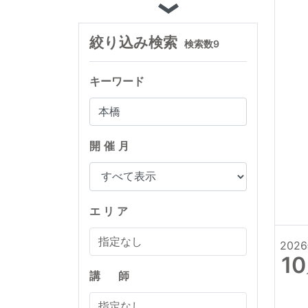
絞り込み検索
検索数
9
キーワード
開催月
エ リ ア
指定なし
202
10
講 師
指定なし