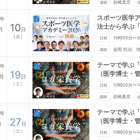
岩崎真宏
講師
スポーツ医学ア
6年
10
法士から学ぶ
月
日
（火）
19時00分〜2
日程
金岡 恒治、
講師
テーマで学ぶ「
6年
19
（医学博士・
月
日
（土）
10時00分〜1
日程
岩崎真宏
講師
テーマで学ぶ「
7年
27
（医学博士・
月
日
（土）
10時00分〜1
日程