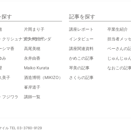
を探す
記事を探す
穂
片岡まり子
講座レポート
卒業生紹介
・クリシュナプラーナナンダ
佐久間涼子
インタビュー
担当者メッ
ーシマ香
高尾美穂
講座関連資料
ベーさんの
ゆみ
永井由香
かめこの記事
じゅんじゅ
理
Maiko Kurata
琴美の記事
なおこの記
久美子
酒造博明（MIKIZO）
さくらの記事
峯岸道子
・フジワラ
講師一覧
 TEL 03-3760-9129