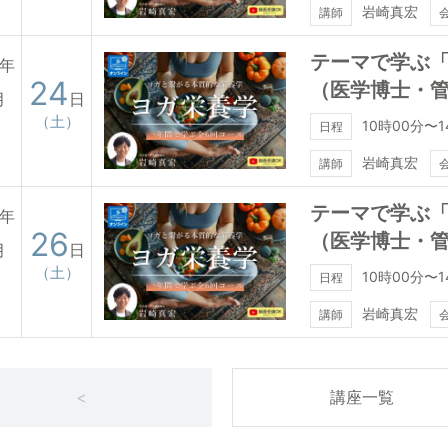
岩崎真宏
講師
テーマで学ぶ「
7年
24
（医学博士・
月
日
（土）
10時00分〜1
日程
岩崎真宏
講師
テーマで学ぶ「
7年
26
（医学博士・
月
日
（土）
10時00分〜1
日程
岩崎真宏
講師
<
講座一覧