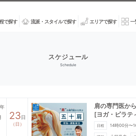
程で探す
流派・スタイルで探す
エリアで探す
一
スケジュール
Schedule
肩の専門医から
6年
23
[ヨガ・ピラテ
月
日
（日）
14時00分〜1
日程