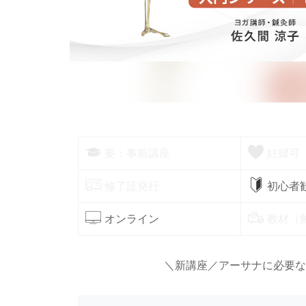
要：事前講座
妊婦可
修了証発行
初心者
オンライン
教材（
＼新講座／アーサナに必要な