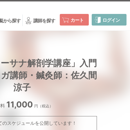
カート
ログイン
覧から探す
講師を探す
アーサナ解剖学講座」入門
ヨガ講師・鍼灸師：佐久間
涼子
11,000
講料
円（税込）
べてのスケジュールを公開しています！