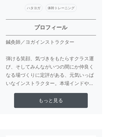
ハタヨガ
体幹トレーニング
プロフィール
鍼灸師／ヨガインストラクター

弾ける笑顔、気づきをもたらすクラス運
び、そしてみんながいつの間にか仲良く
なる場づくりに定評がある、元気いっぱ
いなインストラクター。本場インドや日
本各地で本格的にヨガの学びを深めるよ
うになってから10年以上の経験を持ち、
さらに詳しく見る
もっと見る
ハタヨガやアシュタンガヨガなど、複数
の指導資格を取得。アジア最大級ヨガフ
ェスタやTrue Natureなどのビッグイベ
ントでの指導を行う傍ら、雑誌やウェブ