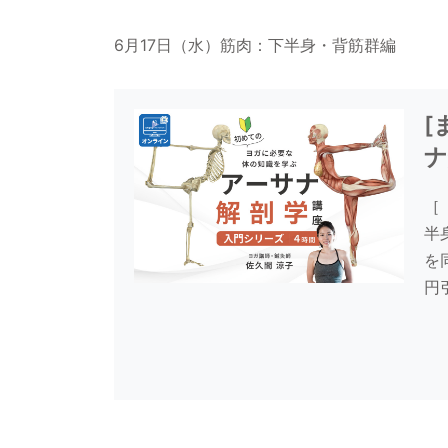
6月17日（水）筋肉：下半身・背筋群編
[
ナ
［
半
を
円