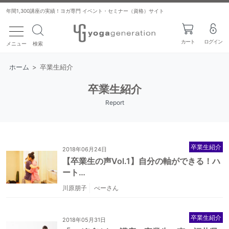
年間1,300講座の実績！ヨガ専門 イベント・セミナー（資格）サイト
toggle navigation
カート
ログイン
メニュー
検索
ホーム
>
卒業生紹介
卒業生紹介
Report
卒業生紹介
2018年06月24日
【卒業生の声Vol.1】自分の軸ができる！ハ
ート…
川原朋子
べーさん
卒業生紹介
2018年05月31日