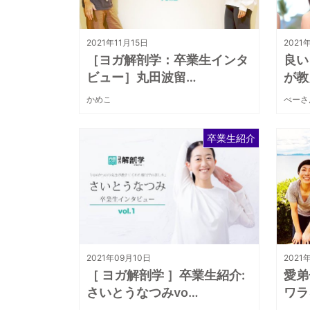
2021年11月15日
2021
［ヨガ解剖学：卒業生インタ
良い
ビュー］丸田波留…
が教
かめこ
べーさ
卒業生紹介
2021年09月10日
2021
［ ヨガ解剖学 ］卒業生紹介:
愛弟
さいとうなつみvo…
ワラ