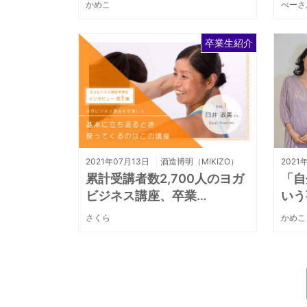
かめこ
べーさ
卒業生紹介
2021年07月13日
酒造博明（MIKIZO）
2021
累計受講者数2,700人のヨガ
「自
ビジネス講座、卒業…
いう
さくら
かめこ