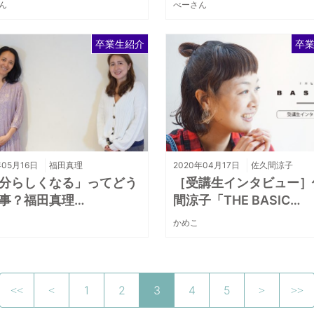
ん
べーさん
卒業生紹介
卒
年05月16日
福田真理
2020年04月17日
佐久間涼子
分らしくなる」ってどう
［受講生インタビュー］
事？福田真理…
間涼子「THE BASIC…
かめこ
1
2
3
4
5