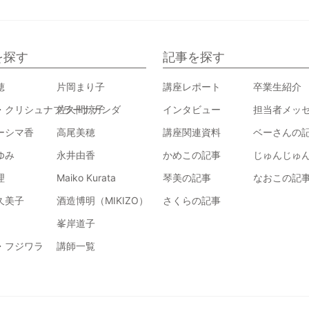
を探す
記事を探す
穂
片岡まり子
講座レポート
卒業生紹介
・クリシュナプラーナナンダ
佐久間涼子
インタビュー
担当者メッ
ーシマ香
高尾美穂
講座関連資料
ベーさんの
ゆみ
永井由香
かめこの記事
じゅんじゅ
理
Maiko Kurata
琴美の記事
なおこの記
久美子
酒造博明（MIKIZO）
さくらの記事
峯岸道子
・フジワラ
講師一覧