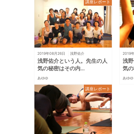
講座レポート
2019年08月26日
浅野佑介
2019
浅野佑介という人。先生の人
浅野
気の秘密はその内…
気の
あゆゆ
あゆゆ
講座レポート