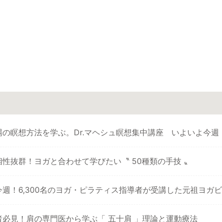
場の瞑想方法を学ぶ。Dr.マヘシュ瞑想集中講座 いよいよ今週
性抜群！ヨガと合わせて学びたい〝 50種類の手技 〟
今週！6,300名のヨガ・ピラティス指導者が受講した元祖ヨガ
者必見！肩の専門医から学ぶ「 五十肩 」理論と運動療法