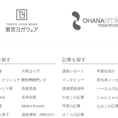
を探す
記事を探す
穂
片岡まり子
講座レポート
卒業生紹介
・クリシュナプラーナナンダ
佐久間涼子
インタビュー
担当者メッ
ーシマ香
高尾美穂
講座関連資料
ベーさんの
ゆみ
永井由香
かめこの記事
じゅんじゅ
理
Maiko Kurata
琴美の記事
なおこの記
久美子
酒造博明（MIKIZO）
さくらの記事