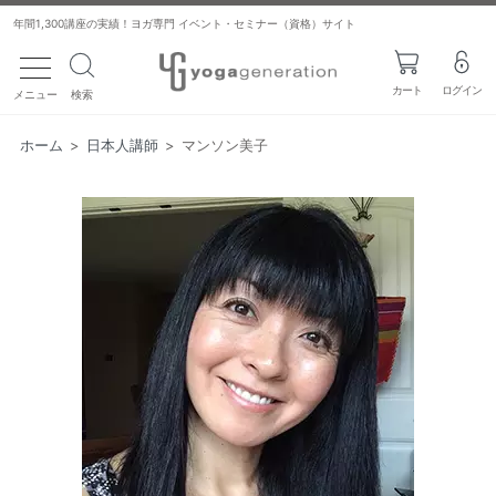
年間1,300講座の実績！ヨガ専門 イベント・セミナー（資格）サイト
toggle navigation
カート
ログイン
メニュー
検索
ホーム
>
日本人講師
>
マンソン美子