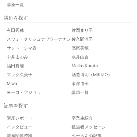
講座一覧
講師を探す
有田秀穂
片岡まり子
スワミ・クリシュナプラーナナンダ
佐久間涼子
サントーシマ香
高尾美穂
中井まゆみ
永井由香
福田真理
Maiko Kurata
マック久美子
酒造博明（MIKIZO）
Miwa
峯岸道子
ヨーコ・フジワラ
講師一覧
記事を探す
講座レポート
卒業生紹介
インタビュー
担当者メッセージ
講座関連資料
ベーさんの記事