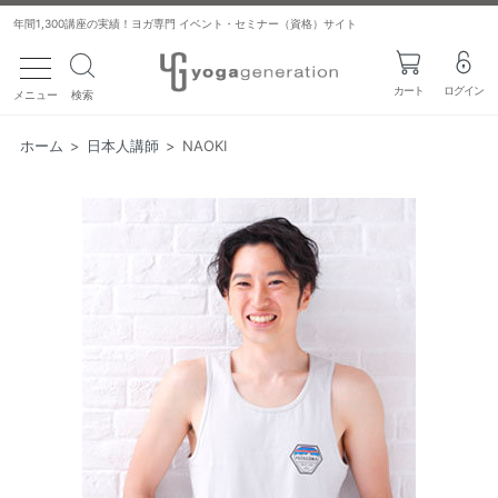
年間1,300講座の実績！ヨガ専門 イベント・セミナー（資格）サイト
toggle navigation
カート
ログイン
メニュー
検索
ホーム
>
日本人講師
>
NAOKI