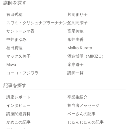
講師を探す
有田秀穂
片岡まり子
スワミ・クリシュナプラーナナンダ
佐久間涼子
サントーシマ香
高尾美穂
中井まゆみ
永井由香
福田真理
Maiko Kurata
マック久美子
酒造博明（MIKIZO）
Miwa
峯岸道子
ヨーコ・フジワラ
講師一覧
記事を探す
講座レポート
卒業生紹介
インタビュー
担当者メッセージ
講座関連資料
ベーさんの記事
かめこの記事
じゅんじゅんの記事