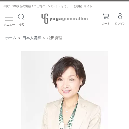
年間1,300講座の実績！ヨガ専門 イベント・セミナー（資格）サイト
toggle navigation
カート
ログイン
メニュー
検索
ホーム
>
日本人講師
>
松田眞理