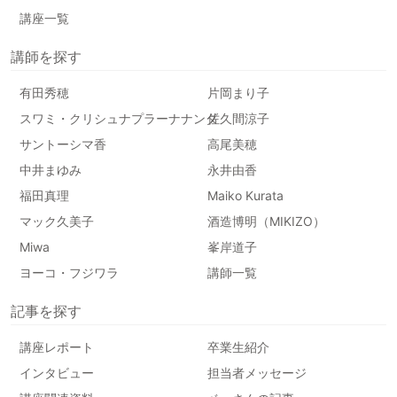
講座一覧
講師を探す
有田秀穂
片岡まり子
スワミ・クリシュナプラーナナンダ
佐久間涼子
サントーシマ香
高尾美穂
中井まゆみ
永井由香
福田真理
Maiko Kurata
マック久美子
酒造博明（MIKIZO）
Miwa
峯岸道子
ヨーコ・フジワラ
講師一覧
記事を探す
講座レポート
卒業生紹介
インタビュー
担当者メッセージ