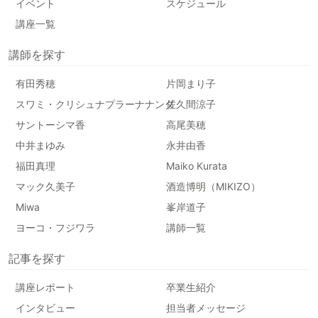
イベント
スケジュール
講座一覧
講師を探す
有田秀穂
片岡まり子
スワミ・クリシュナプラーナナンダ
佐久間涼子
サントーシマ香
高尾美穂
中井まゆみ
永井由香
福田真理
Maiko Kurata
マック久美子
酒造博明（MIKIZO）
Miwa
峯岸道子
ヨーコ・フジワラ
講師一覧
記事を探す
講座レポート
卒業生紹介
インタビュー
担当者メッセージ