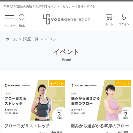
年間1,300講座の実績！ヨガ専門 イベント・セミナー（資格）サイト
toggle navigation
カート
ログイン
メニュー
検索
ホーム
>
講座一覧
>
イベント
イベント
Event
イベント
イベント
フローヨガ＆ストレッチ
痛みから遠ざかる峯岸のフロー