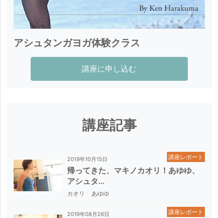
一般社団法人日本キッズヨガ協会理事。

日本ヨガアーサナスポーツ連盟理事。

全日本ヨガ連盟アドバイザー。

アシュタンガヨガ体験クラス
公益社団法人アスリートヨガ事務局長。著書にヨガラ
イフ（春秋社）、ココロヨガ（セブン&アイ出版）、
講座に申し込む
ヨガから始まる（朝日出版）他多数。
講座記事
講座レポート
2019年10月15日
帰ってきた、マキノカオリ！あゆゆ、
アシュタ…
カオリ
あゆゆ
講座レポート
2019年08月26日