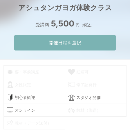
アシュタンガヨガ体験クラス
5,500
受講料
円（税込）
開催日程を選択
要：事前講座
妊婦可
女性限定
修了証発行
初心者歓迎
スタジオ開催
オンライン
教材（郵送）
教材（データ送付）