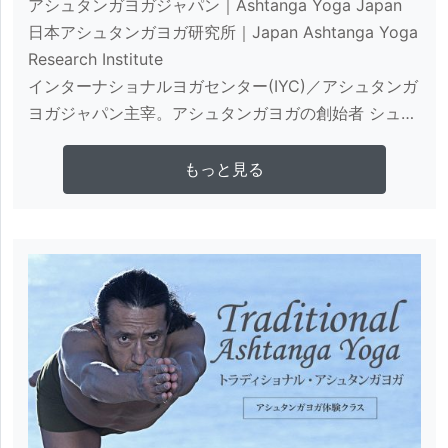
アシュタンガヨガジャパン｜Ashtanga Yoga Japan

日本アシュタンガヨガ研究所｜Japan Ashtanga Yoga 
Research Institute

インターナショナルヨガセンター(IYC)／アシュタンガ
ヨガジャパン主宰。アシュタンガヨガの創始者 シュ
リ・K・パタビジョイス氏より日本人初の正式指導資
格者として直接認定を受ける。日本でのヨガの第一人
さらに詳しく見る
もっと見る
者として、アシュタンガヨガを中心に国内外にて幅広
いヨガの指導とワークショップを行うほか、合宿・指
導者養成や、メディア・教育・各種企業へのヨガコン
サルティングなど、健全なヨガの普及活動に努め、常
に日本のヨガ界を牽引し続けている。

タイ国バンコクワトポー寺院にて古式タイマッサージ
のセラピー資格取得。日本最大ヨガイベントヨガフェ
スタ発起人の一人。 国際ホリスティックセラピー協会
顧問。

一般社団法人アスリートヨガ機構代表理事。
