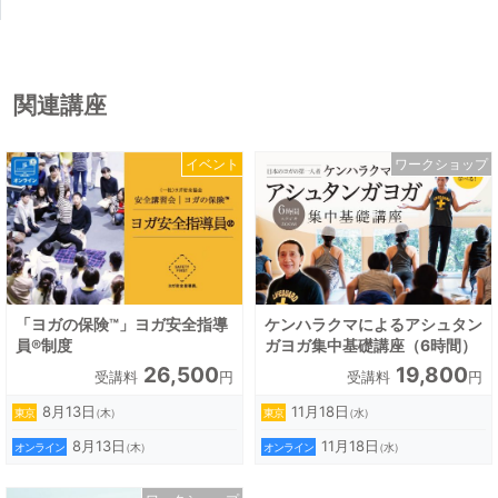
関連講座
イベント
ワークショップ
「ヨガの保険™」ヨガ安全指導
ケンハラクマによるアシュタン
員®制度
ガヨガ集中基礎講座（6時間）
26,500
19,800
受講料
円
受講料
円
8月13日
11月18日
東京
東京
（木）
（水）
8月13日
11月18日
オンライン
オンライン
（木）
（水）