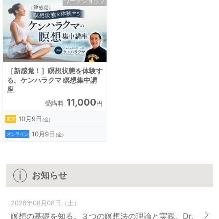
ワークショップ
［新感覚！］瞑想状態を体験す
る。ケンハラクマ 瞑想集中講
座
11,000
受講料
円
10月9日
東京
（金）
10月9日
オンライン
（金）
お知らせ
2026年08月08日（土）
瞑想の基礎を知る。３つの瞑想法の理論と実践。Dr.