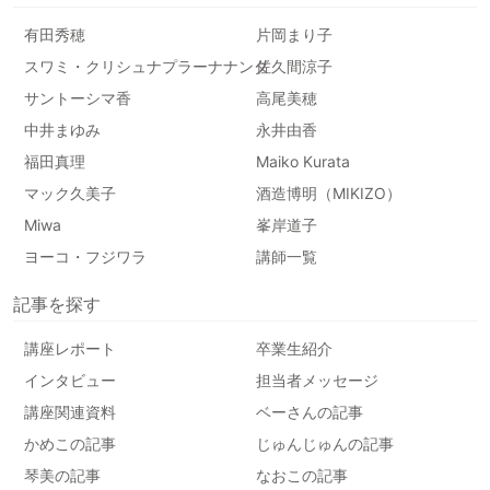
有田秀穂
片岡まり子
スワミ・クリシュナプラーナナンダ
佐久間涼子
サントーシマ香
高尾美穂
中井まゆみ
永井由香
福田真理
Maiko Kurata
マック久美子
酒造博明（MIKIZO）
Miwa
峯岸道子
ヨーコ・フジワラ
講師一覧
記事を探す
講座レポート
卒業生紹介
インタビュー
担当者メッセージ
講座関連資料
ベーさんの記事
かめこの記事
じゅんじゅんの記事
琴美の記事
なおこの記事