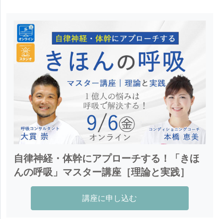
ニューヨークやテキサスで計５年間勤務したのち、
『スポーツに効く！体幹トレーニング』（スキージャ
2012年よりマイナーリーグアスレティックトレーナー
ーナル社）

としてMLBアリゾナ・ダイアモンドバックスと契約。 
『Core Power Yoga CPY ®︎メソッド』（ベースボー
 2013年に帰国後は株式会社リーチに入社。2015年9月
ルマガジン）

よりPRIジャパン教育コーディネーター、2016年1月に
『身体機能が 10 歳若返る大人の体幹トレーニング』
PRT(Postural Restoration Trained)の資格認定を受け
（永岡書店）

る。2016年11月に退社後BP&CO.代表、Improve 
『ゴルフのためのヨガ』（STUDIO TAC CREATIVE）

KYOTO契約アスレティックトレーナー、2017年1月よ
『40代からの体幹ビューティ・メソッド』（S Bクリ
り大阪大学大学院医学系研究科スポーツ医学教室にて
エイティブ）

特任研究員として所属。2019年よりImprove KYOTO
『運動器スポーツ外傷・障害の保存療法』（南光堂）

アドバイザーに就任。2020年にPRI Japan合同会社を
『スポーツ整形外科学〜アスリートを支えるクリニカ
設立、2021年まで共同代表としてPRIの普及に尽力。
ルスタンダード〜』（文光堂）

自律神経・体幹にアプローチする！「きほ
現在は呼吸に関連した企業研究や商品開発など法人向
『運動療法としてのピラティス』（文光堂）

んの呼吸」マスター講座［理論と実践］
け呼吸コンサルティング事業を展開。京都にてアスリ
『アスリートの非特異的腰痛を攻略』（文光堂）

ートから高齢者まで呼吸目線でのコンディショニング
『予防に導くスポーツ整形外科』（文光堂）

講座に申し込む
に従事している。
『匠が伝える低侵襲脊椎外科の奥義』（メジカルビュ
ー社）
