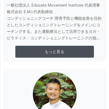
一般社団法人 Educate Movement Institute 代表理事

株式会社 E.M.I.代表取締役

コンディショニングコーチ 障害予防と機能改善を目的
としたコンディショニングトレーニングをメインにコ
ーチングする。また運動療法として活用できるヨガ・
ピラティス・コンディショニングトレーニングの指導
者資格認定コースにて、スポーツ医科学に精通したト
レーナーの育成事業を展開している。Online 
さらに詳しく見る
もっと見る
Academy「E.M.I. Medical Conditioning」では整形外
科医と共にスポーツ医学アカデミー開催。スポーツ整
形外科の教科書等執筆、国際学会発表、論文多数。

2019トレーナー オブ ザ イヤー最優秀賞受賞 略歴

＜資格＞

・National Academy of Sports Medicine 
Performance Enhancement Specialist

・Functional Movement Screenインストラクター
