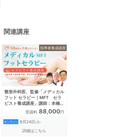
『極めるアスリートの腰痛～100%を超える復帰～』
（文光堂）

『整形・災害外科』『臨床スポーツ医学』（５誌）
関連講座
『Training Journal』『コーチング・クリニック』ほか
多数
指導者養成講座
整形外科医、監修「メディカル
フット セラピー｜MFT セラ
ピスト養成講座」講師：本橋恵
美
88,000
受講料
円
8月24日
オンライン
（月）
詳細はこちら