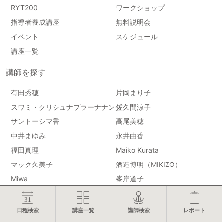
RYT200
ワークショップ
指導者養成講座
無料説明会
イベント
スケジュール
講座一覧
講師を探す
有田秀穂
片岡まり子
スワミ・クリシュナプラーナナンダ
佐久間涼子
サントーシマ香
高尾美穂
中井まゆみ
永井由香
福田真理
Maiko Kurata
マック久美子
酒造博明（MIKIZO）
Miwa
峯岸道子
ヨーコ・フジワラ
講師一覧
日程検索
講座一覧
講師検索
レポート
記事を探す