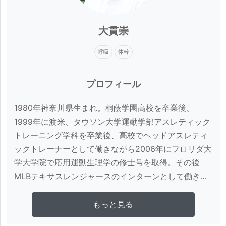
・一社）Educate Movement Institute認定Core 
Power Yoga CPY®︎ヘッドトレーナー

・ISHITA YOGA認定インストラクター

大貫崇
・Workout World JAPAN認定オーセンティックピラ
呼吸
体幹
ティスインストラクター

・Pilates Clinic LONDON認定ピラティスマスタート
プロフィール
レーナー

・一社）Educate Movement Institute認定Athlete 
1980年神奈川県生まれ。桐蔭学園高校を卒業後、
Pilates AP ™ヘッドドレーナー

1999年に渡米、タウソン大学運動学部アスレティック
・日本フットセラピスト協会認定マスターフットセラ
トレーニング学科を卒業後、高校でヘッドアスレティ
ピスト

ックトレーナーとして働きながら2006年にフロリダ大
・一社）Educate Movement Institute認定Aroma 
学大学院で応用運動生理学の修士号を取得。その後
Foot Therapy AFT ヘッドドレーナー

MLBテキサスレンジャースのインターンとして働き、
・パフォーマンスアナリストスポーツデータ分析マス
NBA D-Leagueのフォートワース・フライヤーズでヘ
ター

ッドアスレティックトレーナーとして勤務。理学療法
さらに詳しく見る
もっと見る
・HYPERICE Japan ヘッドトレーナー ＜著書・寄稿
クリニックにおいてアスレティックトレーナーとして
＞
