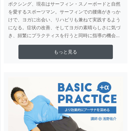
ボクシング、現在はサーフィン・スノーボードと自然
を愛するスポーツマン。サーフィンでの腰痛がきっか
けで、ヨガに出会い、リハビリも兼ねて実践するよう
になる。症状の改善、そしてヨガの素晴らしさに気づ
き、頻繁にプラクティスを行うと同時に指導の機会に
恵まれる。 その後、ヨガスタジオを併設したデイサー
ビスの立ち上げに携わり、要介護、要支援者に対して
さらに詳しく見る
もっと見る
のヨガプログラムの開発、ヨガ指導を行う。男性なら
ではのパワフルなレッスンだけでなく、自身も腰痛、
坐骨神経痛を患った経験から痛みと身体に寄り添った
レッスンも得意とする。海外ではヨガ＝女性というイ
メージはなく、男女の比率は半々。より沢山の男性の
方にヨガを知ってほしいという思いから、男性のみの
ヨガクラス「男ヨガ」を定期的に開催している。 ・シ
ャンティプルナ指導者養成コース修了

・IYCキレイになるヨガ指導者養成コース修了