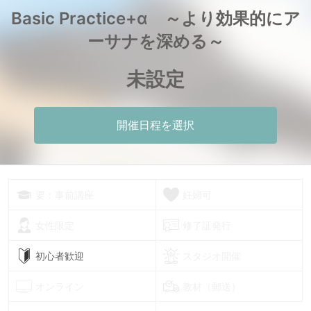
Basic Practice+α ～より効果的にア
ーサナを深める～
未設定
開催日程を選択
要：事前講座
妊婦可
女性限定
修了証発行
初心者歓迎
スタジオ開催
オンライン
教材（郵送）