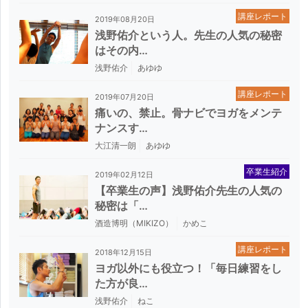
講座レポート
2019年08月20日
浅野佑介という人。先生の人気の秘密
はその内…
浅野佑介
あゆゆ
講座レポート
2019年07月20日
痛いの、禁止。骨ナビでヨガをメンテ
ナンスす…
大江清一朗
あゆゆ
卒業生紹介
2019年02月12日
【卒業生の声】浅野佑介先生の人気の
秘密は「…
酒造博明（MIKIZO）
かめこ
講座レポート
2018年12月15日
ヨガ以外にも役立つ！「毎日練習をし
た方が良…
浅野佑介
ねこ