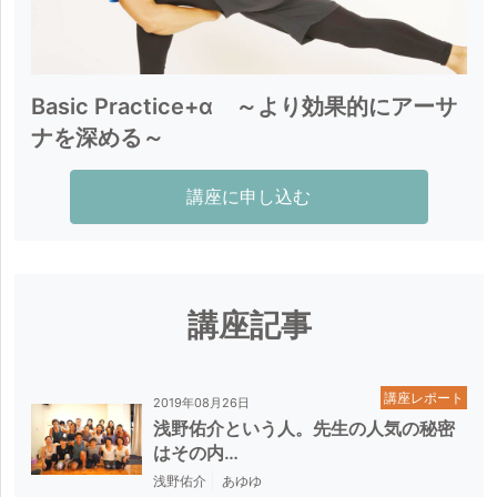
Basic Practice+α ～より効果的にアーサ
ナを深める～
講座に申し込む
講座記事
講座レポート
2019年08月26日
浅野佑介という人。先生の人気の秘密
はその内…
浅野佑介
あゆゆ