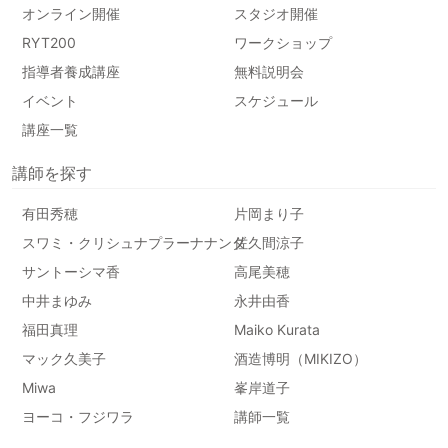
オンライン開催
スタジオ開催
RYT200
ワークショップ
指導者養成講座
無料説明会
イベント
スケジュール
講座一覧
講師を探す
有田秀穂
片岡まり子
スワミ・クリシュナプラーナナンダ
佐久間涼子
サントーシマ香
高尾美穂
中井まゆみ
永井由香
福田真理
Maiko Kurata
マック久美子
酒造博明（MIKIZO）
Miwa
峯岸道子
ヨーコ・フジワラ
講師一覧