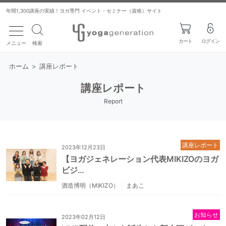
年間1,300講座の実績！ヨガ専門 イベント・セミナー（資格）サイト
toggle navigation
カート
ログイン
メニュー
検索
ホーム
>
講座レポート
講座レポート
Report
講座レポート
2023年12月23日
【ヨガジェネレーション代表MIKIZOのヨガ
ビジ…
酒造博明（MIKIZO）
まあこ
お知らせ
2023年02月12日