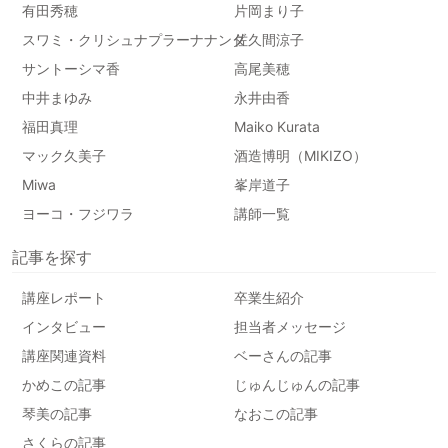
有田秀穂
片岡まり子
スワミ・クリシュナプラーナナンダ
佐久間涼子
サントーシマ香
高尾美穂
中井まゆみ
永井由香
福田真理
Maiko Kurata
マック久美子
酒造博明（MIKIZO）
Miwa
峯岸道子
ヨーコ・フジワラ
講師一覧
記事を探す
講座レポート
卒業生紹介
インタビュー
担当者メッセージ
講座関連資料
ベーさんの記事
かめこの記事
じゅんじゅんの記事
琴美の記事
なおこの記事
さくらの記事