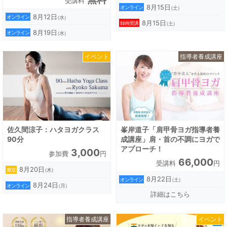
受講料
定RYT200ヨガ指導者養成講
8月15日
オンライン
（土）
座
8月12日
オンライン
（水）
8月15日
録画受講
（土）
8月19日
オンライン
（水）
イベント
指導者養成講座
佐久間涼子：ハタヨガクラス
峯岸道子「肩甲骨ヨガ指導者養
90分
成講座」肩・首の不調にヨガで
アプローチ！
3,000
参加費
円
66,000
受講料
円
8月20日
東京
（木）
8月22日
オンライン
（土）
8月24日
オンライン
（月）
詳細はこちら
指導者養成講座
イベント