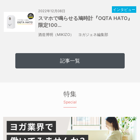
インタビュー
2022年12月08日
スマホで鳴らせる鳩時計『OQTA HATO』
限定100…
酒造博明（MIKIZO）
ヨガジェネ編集部
記事一覧
特集
Special