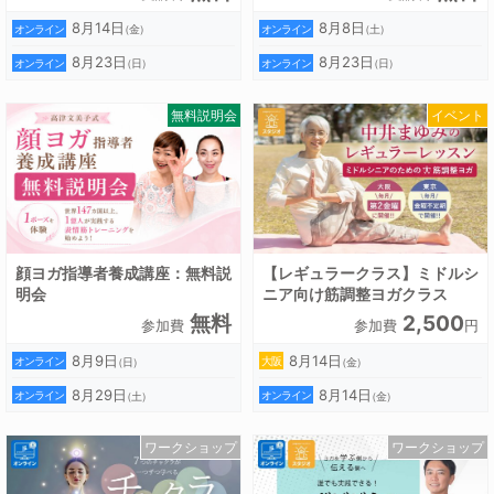
ス認定講座
8月14日
8月8日
オンライン
オンライン
（金）
（土）
8月23日
8月23日
オンライン
オンライン
（日）
（日）
無料説明会
イベント
顔ヨガ指導者養成講座：無料説
【レギュラークラス】ミドルシ
明会
ニア向け筋調整ヨガクラス
無料
2,500
参加費
参加費
円
8月9日
8月14日
オンライン
大阪
（日）
（金）
8月29日
8月14日
オンライン
オンライン
（土）
（金）
ワークショップ
ワークショップ