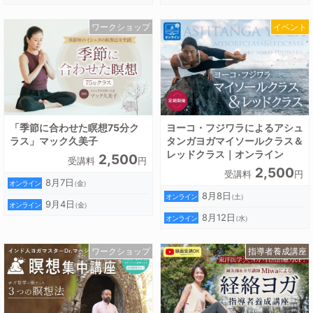
ワークショップ
イベント
「季節に合わせた瞑想75分ク
ヨーコ・フジワラによるアシュ
ラス」マック久美子
タンガヨガマイソールクラス＆
レッドクラス｜オンライン
2,500
受講料
円
2,500
受講料
円
8月7日
オンライン
（金）
8月8日
オンライン
（土）
9月4日
オンライン
（金）
8月12日
オンライン
（水）
ワークショップ
指導者養成講座