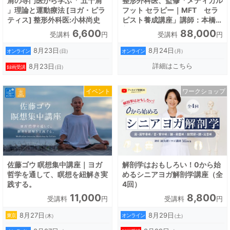
肩の専門医から学ぶ「 五十肩
整形外科医、監修「メディカル
」理論と運動療法 [ヨガ・ピラ
フット セラピー｜MFT セラ
ティス] 整形外科医:小林尚史
ピスト養成講座」講師：本橋恵
美
6,600
88,000
受講料
円
受講料
円
8月23日
8月24日
オンライン
オンライン
（日）
（月）
詳細はこちら
8月23日
録画受講
（日）
イベント
ワークショップ
佐藤ゴウ 瞑想集中講座｜ヨガ
解剖学はおもしろい！0から始
哲学を通して、瞑想を紐解き実
めるシニアヨガ解剖学講座（全
践する。
4回）
11,000
8,800
受講料
円
受講料
円
8月27日
8月29日
東京
オンライン
（木）
（土）