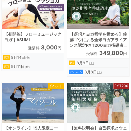
【初開催】フローミュージック
【瞑想とヨガ哲学を極める】佐
ヨガ｜ASUMI
藤ゴウによる全米ヨガアライア
ンス認定RYT200ヨガ指導者
3,000
受講料
円
養成講座
349,800
受講料
円
8月14日
東京
（金）
8月8日
東京
（土）
9月11日
東京
（金）
8月8日
オンライン
（土）
イベント
RYT200
【オンライン】15人限定ヨー
【無料説明会】自己探求とウェ