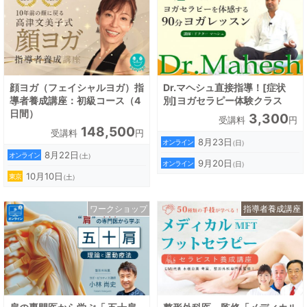
顔ヨガ（フェイシャルヨガ）指
Dr.マヘシュ直接指導！[症状
導者養成講座：初級コース（4
別]ヨガセラピー体験クラス
日間）
3,300
受講料
円
148,500
受講料
円
8月23日
オンライン
（日）
8月22日
オンライン
（土）
9月20日
オンライン
（日）
10月10日
東京
（土）
ワークショップ
指導者養成講座