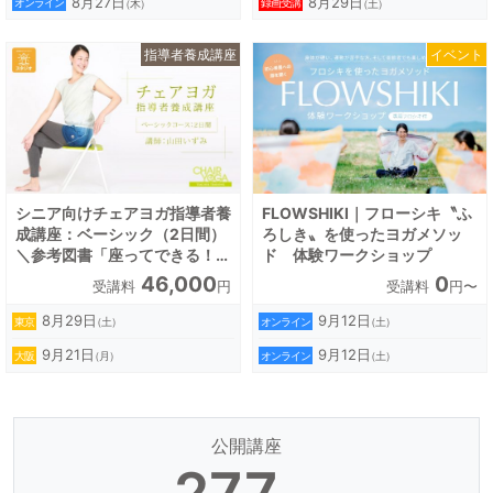
8月27日
8月29日
オンライン
録画受講
（木）
（土）
指導者養成講座
イベント
シニア向けチェアヨガ指導者養
FLOWSHIKI｜フローシキ〝ふ
成講座：ベーシック（2日間）
ろしき〟を使ったヨガメソッ
＼参考図書「座ってできる！シ
ド 体験ワークショップ
ニアヨガ」付き！／スタジオ開
46,000
0
受講料
円
受講料
円〜
催
8月29日
9月12日
東京
オンライン
（土）
（土）
9月21日
9月12日
大阪
オンライン
（月）
（土）
公開講座