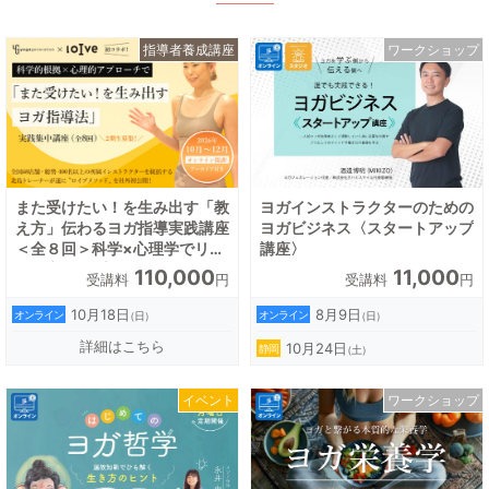
指導者養成講座
ワークショップ
また受けたい！を生み出す「教
ヨガインストラクターのための
え方」伝わるヨガ指導実践講座
ヨガビジネス〈スタートアップ
＜全８回＞科学×心理学でリピ
講座〉
ート率アップ！
110,000
11,000
受講料
円
受講料
円
10月18日
8月9日
オンライン
オンライン
（日）
（日）
詳細はこちら
10月24日
静岡
（土）
イベント
ワークショップ