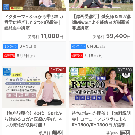
ドクターマヘシュから学ぶヨガ
【録画受講可】鍼灸師＆ヨガ講
哲学に根ざした3つの瞑想法｜
師Miwaによる経絡ヨガ指導者
瞑想集中講座
養成講座
11,000
59,400
受講料
円
受講料
円
8月9日
8月8日
オンライン
オンライン
（日）
（土）
8月9日
8月8日
録画受講
録画受講
（日）
（土）
RYT200
RYT500
【無料説明会】40代・50代か
待ちに待った開催！【無料説明
ら始めるヨガと医療の学び。4
会】ヨーコ・フジワラによる
つの資格が取得可能！
RYT500/RYT300ヨガ指導者
RYT200全米ヨガアライアン
養成講座
無料
無料
受講料
受講料