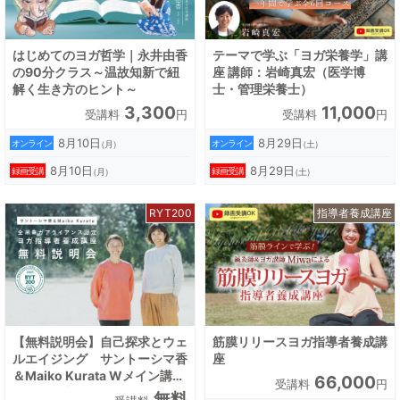
はじめてのヨガ哲学｜永井由香
テーマで学ぶ「ヨガ栄養学」講
の90分クラス～温故知新で紐
座 講師：岩崎真宏（医学博
解く生き方のヒント～
士・管理栄養士）
3,300
11,000
受講料
円
受講料
円
8月10日
8月29日
オンライン
オンライン
（月）
（土）
8月10日
8月29日
録画受講
録画受講
（月）
（土）
RYT200
指導者養成講座
【無料説明会】自己探求とウェ
筋膜リリースヨガ指導者養成講
ルエイジング サントーシマ香
座
＆Maiko Kurata Wメイン講師
66,000
受講料
円
で行う全米ヨガアライアンス認
無料