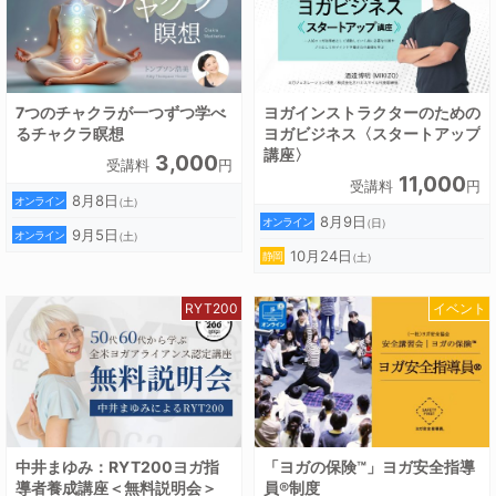
7つのチャクラが一つずつ学べ
ヨガインストラクターのための
るチャクラ瞑想
ヨガビジネス〈スタートアップ
講座〉
3,000
受講料
円
11,000
受講料
円
8月8日
オンライン
（土）
8月9日
オンライン
（日）
9月5日
オンライン
（土）
10月24日
静岡
（土）
RYT200
イベント
中井まゆみ：RYT200ヨガ指
「ヨガの保険™」ヨガ安全指導
導者養成講座＜無料説明会＞
員®制度