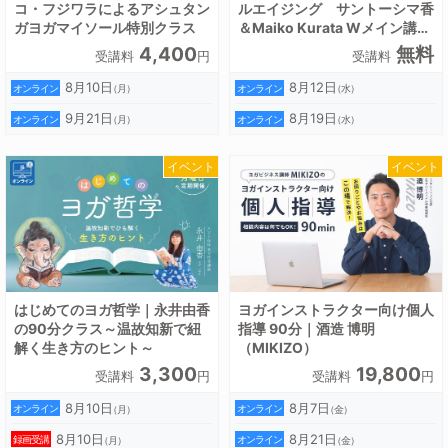
コ・フジワラによるアシュタン
ルエイジング サントーシマ香
ガヨガマイソール特別クラス
＆Maiko Kurata Wメイン講師
で行う全米ヨガアライアンス認
4,400
無料
受講料
円
受講料
定RYT200ヨガ指導者養成講
座
8月10日
8月12日
オンライン
オンライン
（月）
（水）
9月21日
8月19日
オンライン
オンライン
（月）
（水）
イベント
イベント
はじめてのヨガ哲学｜永井由香
ヨガインストラクター向け個人
の90分クラス～温故知新で紐
指導 90分｜酒造 博明
解く生き方のヒント～
（MIKIZO）
3,300
19,800
受講料
円
受講料
円
8月10日
8月7日
オンライン
オンライン
（月）
（金）
8月10日
8月21日
録画受講
オンライン
（月）
（金）