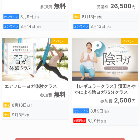
無料
26,500
参加費
受講料
円
8月9日
8月13日
オンライン
東京
（日）
（木）
8月14日
8月13日
オンライン
オンライン
（金）
（木）
イベント
イベント
エアフローヨガ体験クラス
【レギュラークラス】濱田さや
かによる陰ヨガ75分クラス
無料
参加費
2,500
参加費
円
8月13日
東京
（木）
8月9日
オンライン
（日）
9月3日
東京
（木）
8月9日
録画受講
（日）