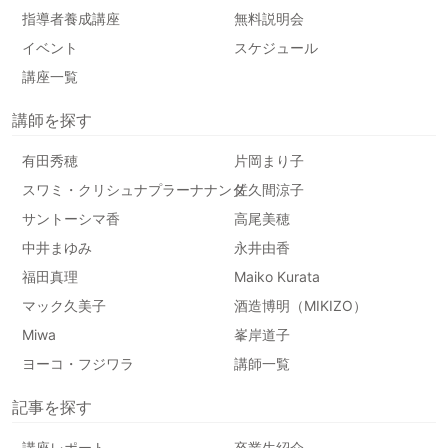
指導者養成講座
無料説明会
イベント
スケジュール
講座一覧
講師を探す
有田秀穂
片岡まり子
スワミ・クリシュナプラーナナンダ
佐久間涼子
サントーシマ香
高尾美穂
中井まゆみ
永井由香
福田真理
Maiko Kurata
マック久美子
酒造博明（MIKIZO）
Miwa
峯岸道子
ヨーコ・フジワラ
講師一覧
記事を探す
講座レポート
卒業生紹介