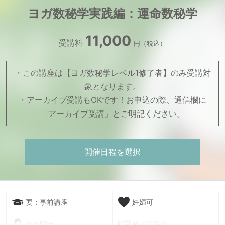
ヨガ数秘学実践編：運命数秘学
11,000
受講料
円（税込）
・この講座は【ヨガ数秘学レベル1修了者】のみ受講対
象となります。

・アーカイブ受講もOKです！お申込の際、通信欄に
「アーカイブ受講」とご明記ください。
開催日程を選択
要：事前講座
妊婦可
女性限定
修了証発行