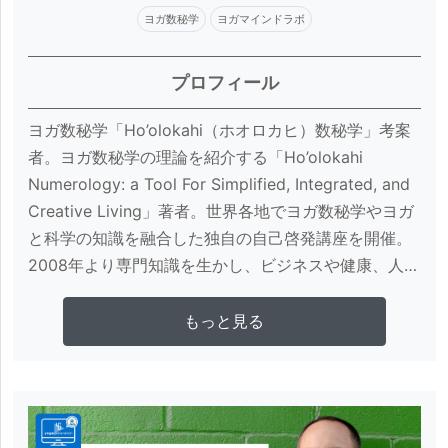
ヨガ数秘学
ヨガマインドラボ
プロフィール
ヨガ数秘学「Ho’olokahi（ホオロカヒ）数秘学」考案
者。ヨガ数秘学の理論を紹介する「Ho’olokahi 
Numerology: a Tool For Simplified, Integrated, and 
Creative Living」著者。世界各地でヨガ数秘学やヨガ
と科学の知識を融合した独自の自己啓発講座を開催。
2008年より専門知識を生かし、ビジネスや健康、人間
関係など幅広い分野について、個人や大手企業のコン
サルティングを手がける。医者を志したバックグラウ
さらに詳しく見る
もっと見る
ンドからヨガジェネレーションが主催するハワイでの
RYT200指導者養成講座「サンガワイ」ではヨガ解剖
学を担当。全米ヨガアライアンス教育委員会ボードメ
ンバー。企業家の意識改革を目的とした活動「Sacred 