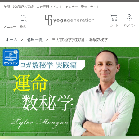
年間1,300講座の実績！ヨガ専門 イベント・セミナー（資格）サイト
toggle navigation
カート
ログイン
メニュー
検索
ホーム
>
講座一覧
>
ヨガ数秘学実践編：運命数秘学