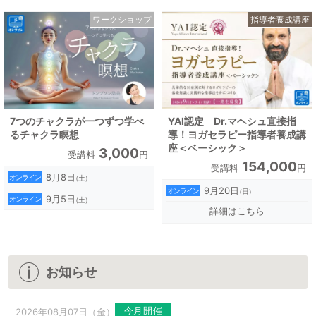
知識を深め、実践と経験を積むよう心がけている。

Self Awareness (自己の気づき) と、Self Care (自己
ワークショップ
指導者養成講座
のメンテ

ナンス) をクラスで大切 にしている 【 保有資格 】

・Associaton for Yoga and Meditaton in India

・200時間ヨガと瞑想講師養成講座終了（Diploma取
得）

7つのチャクラが一つずつ学べ
YAI認定 Dr.マヘシュ直接指
・RYT200認定講師

るチャクラ瞑想
導！ヨガセラピー指導者養成講
座＜ベーシック＞
3,000
・Awakened Spirit Yoga 瞑想講師養成講座終了 by 
受講料
円
154,000
受講料
円
Leza Lowitz

8月8日
オンライン
（土）
9月20日
・Rudray Yogalayaヨガセラピーベーシック講座終了

オンライン
（日）
9月5日
オンライン
（土）
・Rudray Yogalayaヨガセラピーアドバンス講座終了

詳細はこちら
・The British Wheel of Yoga認定Menopause Yoga講
師養成講座終了

・Atma Jyot Yoga in India 100時間講師養成講座終了

お知らせ
・サンアンドムーン 認定解剖学講師養成講座終了

・バクティヨガ・ナダヨガ講師養成講座終了

今月開催
2026年08月07日（金）