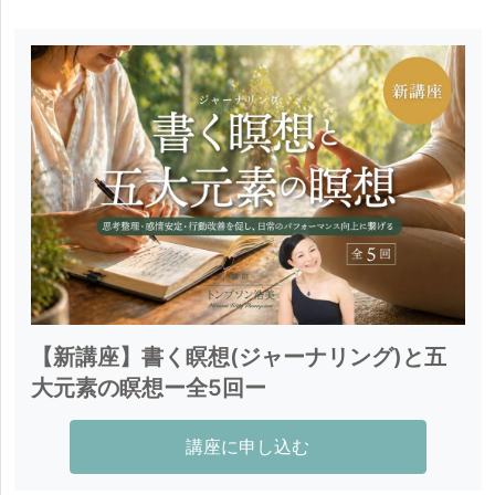
・Veda Tokyoのワークショップ講師

著名な国内・海外講師の講師養成講座・イベントの通
訳

( 計1500時間 以上 )

・ハタヨガ ( 産後、マタニティ、リストラティブ、ヨ
ガセ

ラピー、 チェアヨガ、キッズヨガクラス )

・瞑想ワークショップ（企業）、講座（アプリ
Jibunmeな

ど）担当

・大手企業、著名人のヨガ＆瞑想のプライベートクラ
イア

【新講座】書く瞑想(ジャーナリング)と五
ント

大元素の瞑想ー全5回ー
・六本木ミッドタウンヨガと瞑想イベント(2019年瞑
想)

講座に申し込む
・ヨガジャパン(2018年バイリンガルヨガ講師)、

・神宮ナイトヨガ(2017年バイリンガルヨガ講師)、
