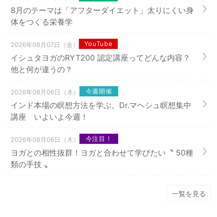
・Omoluluマタニティヨガ講師養成講座終了

8月のテーマは「アフターダイエット」太りにくい身
・ブリスベイビー産後・マタニティヨガ講師養成講座
体をつくる栄養学
終了

YouTube
2026年08月07日（金）
・ヨガエドキッズヨガ講師養成講座終了

イシュタヨガのRYT200 認定講座ってどんな内容？
・ジュディ・クラップヨガセラピー講座終了

他と何が違うの？
・sakura yogaボディーワーク通訳講座終了

・IYCキレイになるヨガ指導者養成講座終了

今週開催
2026年08月06日（木）
・チャイルドボディワークセラピスト講師養成講座終
インド本場の瞑想方法を学ぶ。Dr.マヘシュ瞑想集中
了

講座 いよいよ今週！
・小児救急救命講座終了
今注目！
2026年08月06日（木）
ヨガとの相性抜群！ヨガと合わせて学びたい〝 50種
類の手技 〟
一覧を見る