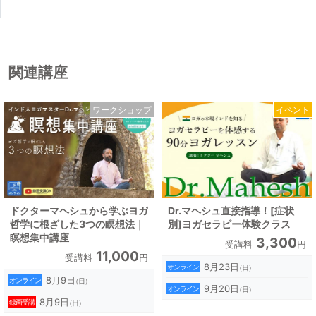
・True Nature 東京(2016年ハタヨガ講師)、

・ヨガフェスタ横浜(2015年バイリンガルヨガ講師)、
などのイベント講師出演経験多数 キャビンアテンダン
ト時代から始めたヨガに魅了され、そ

関連講座
の後に起こった辛い経験から瞑想を深めていく。講師
は15

ワークショップ
イベント
年以上にわたり国内外でヨガの練習・指導をおこなっ
てお

り、ここ10年はボディワーク＆瞑想専門通訳者として
も著

名な講師の指導者養成講座、ワークショップ通訳者と
ドクターマヘシュから学ぶヨガ
Dr.マヘシュ直接指導！[症状
して

哲学に根ざした3つの瞑想法｜
別]ヨガセラピー体験クラス
瞑想集中講座
も活躍中である。現在もヨガアーサナと瞑想を日々実
3,300
受講料
円
11,000
受講料
円
践し、

8月23日
オンライン
（日）
ヨガ哲学を毎週通訳し、ボディワーク関連の書籍を愛
8月9日
オンライン
（日）
9月20日
オンライン
（日）
読し

8月9日
録画受講
（日）