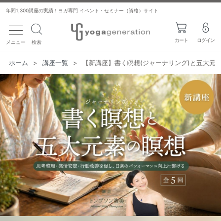
年間1,300講座の実績！ヨガ専門 イベント・セミナー（資格）サイト
toggle navigation
カート
ログイン
メニュー
検索
ホーム
>
講座一覧
>
【新講座】書く瞑想(ジャーナリング)と五大元