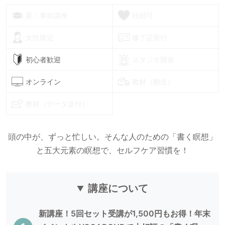
要：事前講座
妊婦可
女性限定
修了証発行
初心者歓迎
スタジオ開催
オンライン
教材（郵送）
教材（データ送付）
頭の中が、ずっと忙しい。そんな人のための「書く瞑想」
と五大元素の瞑想で、セルフケア習慣を！
講座について
新講座！5回セット受講が1,500円もお得！年末