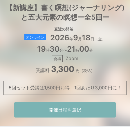
【新講座】書く瞑想(ジャーナリング)
と五大元素の瞑想ー全5回ー
直近の開催
2026
9
18
オンライン
年
月
日（金）
19
30
21
00
時
分〜
時
分
Zoom
会場
3,300
受講料
円（税込）
5回セット受講は1,500円お得！1回あたり3,000円に！
開催日程を選択