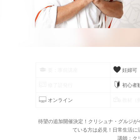
要：事前講座
妊婦可
修了証発行
初心者
オンライン
教材（
待望の追加開催決定！クリシュナ・グルジが
ている方は必見！日常生活に
講師：ク