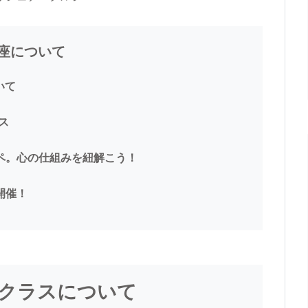
座について
いて
ス
ペ。心の仕組みを紐解こう！
開催！
分クラスについて