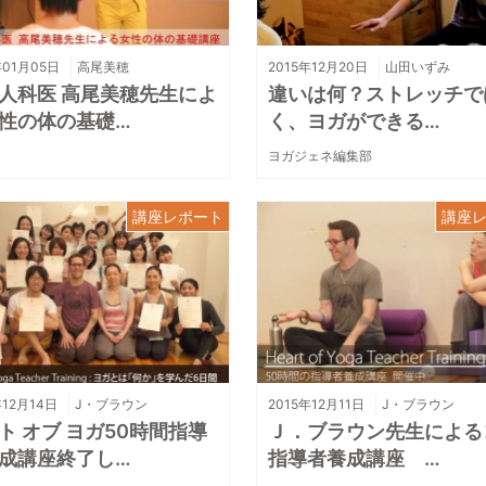
年01月05日
高尾美穂
2015年12月20日
山田いずみ
人科医 高尾美穂先生によ
違いは何？ストレッチで
性の体の基礎…
く、ヨガができる…
ヨガジェネ編集部
講座レポート
講座
年12月14日
J・ブラウン
2015年12月11日
J・ブラウン
ト オブ ヨガ50時間指導
Ｊ．ブラウン先生による
成講座終了し…
指導者養成講座 …