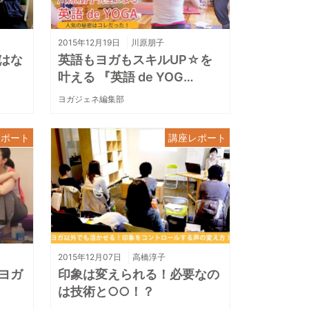
2015年12月19日
川原朋子
はな
英語もヨガもスキルUP☆を
叶える 『英語 de YOG…
ヨガジェネ編集部
レポート
講座レポート
2015年12月07日
高橋淳子
ヨガ
印象は変えられる！必要なの
は技術と○○！？