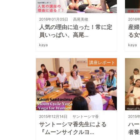
2016年01月05日
高尾美穂
2016
人気の理由に迫った！常に定
産婦
員いっぱい、高尾…
る女
kaya
kaya
講座レポート
2015年12月14日
サントーシマ香
2015
サントーシマ香先生による
ハー
『ムーンサイクルヨ…
者養