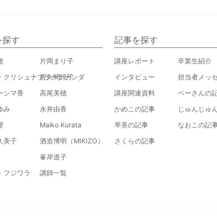
を探す
記事を探す
穂
片岡まり子
講座レポート
卒業生紹介
・クリシュナプラーナナンダ
佐久間涼子
インタビュー
担当者メッ
ーシマ香
高尾美穂
講座関連資料
ベーさんの
ゆみ
永井由香
かめこの記事
じゅんじゅ
理
Maiko Kurata
琴美の記事
なおこの記
久美子
酒造博明（MIKIZO）
さくらの記事
峯岸道子
・フジワラ
講師一覧