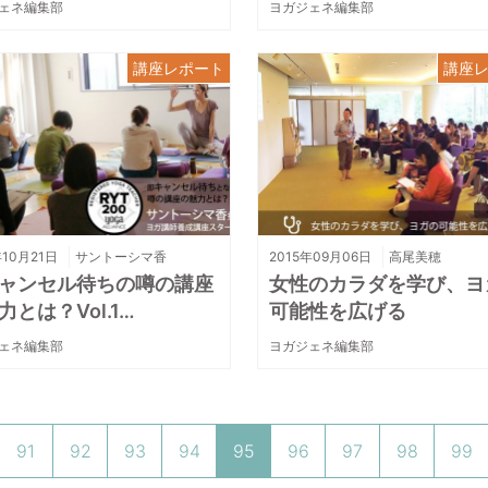
ェネ編集部
ヨガジェネ編集部
講座レポート
講座
年10月21日
サントーシマ香
2015年09月06日
高尾美穂
ャンセル待ちの噂の講座
女性のカラダを学び、ヨ
力とは？Vol.1…
可能性を広げる
ェネ編集部
ヨガジェネ編集部
91
92
93
94
95
96
97
98
99