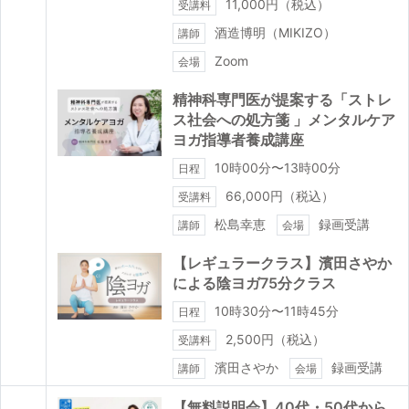
11,000円（税込）
受講料
酒造博明（MIKIZO）
講師
Zoom
会場
精神科専門医が提案する「ストレ
ス社会への処方箋 」メンタルケア
ヨガ指導者養成講座
10時00分〜13時00分
日程
66,000円（税込）
受講料
松島幸恵
録画受講
講師
会場
【レギュラークラス】濱田さやか
による陰ヨガ75分クラス
10時30分〜11時45分
日程
2,500円（税込）
受講料
濱田さやか
録画受講
講師
会場
【無料説明会】40代・50代から