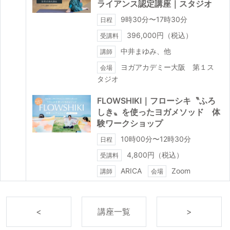
ライアンス認定講座｜スタジオ
9時30分〜17時30分
日程
396,000円（税込）
受講料
中井まゆみ、他
講師
ヨガアカデミー大阪 第１ス
会場
タジオ
FLOWSHIKI｜フローシキ〝ふろ
しき〟を使ったヨガメソッド 体
験ワークショップ
10時00分〜12時30分
日程
4,800円（税込）
受講料
ARICA
Zoom
講師
会場
<
講座一覧
>