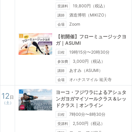
19,800円（税込）
受講料
酒造博明（MIKIZO）
講師
Zoom
会場
【初開催】フローミュージックヨ
ガ｜ASUMI
19時15分〜20時30分
日程
3,000円（税込）
参加費
あすみ（ASUMI）
講師
オハナスマイル 祐天寺
会場
ヨーコ・フジワラによるアシュタ
12
日
ンガヨガマイソールクラス＆レッ
（土）
ドクラス｜オンライン
7時00分〜8時30分
日程
2,500円（税込）
受講料