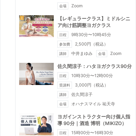
Zoom
会場
【レギュラークラス】ミドルシニ
ア向け筋調整ヨガクラス
9時30分〜10時45分
日程
2,500円（税込）
参加費
中井まゆみ
Zoom
講師
会場
佐久間涼子：ハタヨガクラス90分
10時30分〜12時00分
日程
3,000円（税込）
受講料
佐久間涼子
講師
オハナスマイル 祐天寺
会場
ヨガインストラクター向け個人指
導 90分｜酒造 博明（MIKIZO）
15時00分〜16時30分
日程