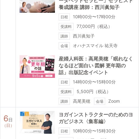
ーダヘッドセラピー」セラピスト
養成講座 講師：西川眞知子
10時00分〜17時00分
日程
77,000円（税込）
受講料
西川眞知子
講師
オハナスマイル 祐天寺
会場
産婦人科医：高尾美穂「眠れなく
なるほど面白い 図解 更年期の
話」出版記念イベント
14時00分〜15時00分
日程
5,500円（税込）
受講料
高尾美穂
Zoom
講師
会場
ヨガインストラクターのためのヨ
6
日
ガビジネス〈集客編〉
（日）
10時00分〜15時30分
日程