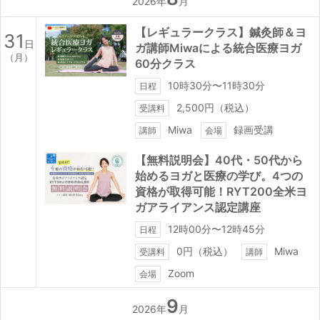
2026年
月
【レギュラークラス】鍼灸師＆ヨ
31
日
ガ講師Miwaによる統合医療ヨガ
（月）
60分クラス
10時30分〜11時30分
日程
2,500円（税込）
受講料
Miwa
録画受講
講師
会場
【無料説明会】40代・50代から
始めるヨガと医療の学び。4つの
資格が取得可能！RYT200全米ヨ
ガアライアンス認定講座
12時00分〜12時45分
日程
0円（税込）
Miwa
受講料
講師
Zoom
会場
9
2026年
月