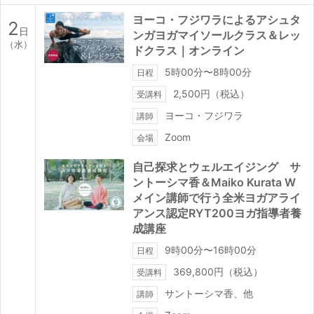
ヨーコ・フジワラによるアシュタ
2
日
ンガヨガマイソールクラス＆レッ
（水）
ドクラス｜オンライン
5時00分〜8時00分
日程
2,500円（税込）
受講料
ヨーコ・フジワラ
講師
Zoom
会場
自己探求とウェルエイジング サ
ントーシマ香＆Maiko Kurata W
メイン講師で行う全米ヨガアライ
アンス認定RYT200ヨガ指導者養
成講座
9時00分〜16時00分
日程
369,800円（税込）
受講料
サントーシマ香、他
講師