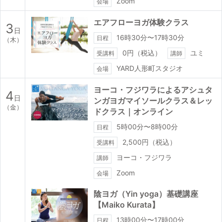
Zoom
会場
エアフローヨガ体験クラス
3
日
16時30分〜17時30分
日程
（木）
0円（税込）
ユミ
受講料
講師
YARD人形町スタジオ
会場
ヨーコ・フジワラによるアシュタ
4
日
ンガヨガマイソールクラス＆レッ
（金）
ドクラス｜オンライン
5時00分〜8時00分
日程
2,500円（税込）
受講料
ヨーコ・フジワラ
講師
Zoom
会場
陰ヨガ（Yin yoga）基礎講座
【Maiko Kurata】
13時00分〜17時00分
日程