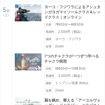
ヨーコ・フジワラによるアシュタ
5
日
ンガヨガマイソールクラス＆レッ
（土）
ドクラス｜オンライン
7時00分〜8時30分
日程
2,500円（税込）
受講料
ヨーコ・フジワラ
講師
Zoom
会場
7つのチャクラが一つずつ学べる
チャクラ瞑想
9時00分〜10時30分
日程
3,000円（税込）
受講料
トンプソン浩美 (Kitty)
講師
Zoom
会場
脳を鎮め、整える「アーユルヴェ