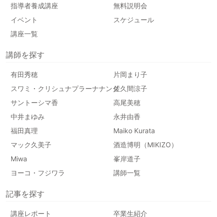
指導者養成講座
無料説明会
イベント
スケジュール
講座一覧
講師を探す
有田秀穂
片岡まり子
スワミ・クリシュナプラーナナンダ
佐久間涼子
サントーシマ香
高尾美穂
中井まゆみ
永井由香
福田真理
Maiko Kurata
マック久美子
酒造博明（MIKIZO）
Miwa
峯岸道子
ヨーコ・フジワラ
講師一覧
記事を探す
講座レポート
卒業生紹介