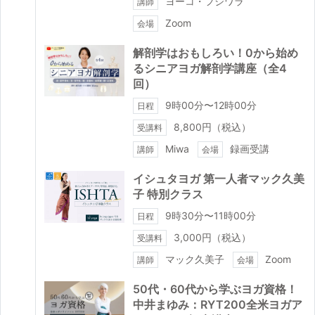
ヨーコ・フジワラ
講師
Zoom
会場
解剖学はおもしろい！0から始め
るシニアヨガ解剖学講座（全4
回）
9時00分〜12時00分
日程
8,800円（税込）
受講料
Miwa
録画受講
講師
会場
イシュタヨガ 第一人者マック久美
子 特別クラス
9時30分〜11時00分
日程
3,000円（税込）
受講料
マック久美子
Zoom
講師
会場
50代・60代から学ぶヨガ資格！
中井まゆみ：RYT200全米ヨガア