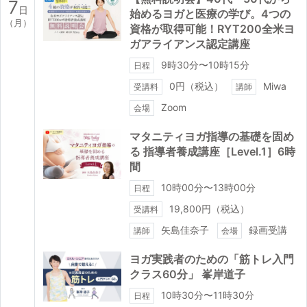
7
日
始めるヨガと医療の学び。4つの
（月）
資格が取得可能！RYT200全米ヨ
ガアライアンス認定講座
9時30分〜10時15分
日程
0円（税込）
Miwa
受講料
講師
Zoom
会場
マタニティヨガ指導の基礎を固め
る 指導者養成講座［Level.1］6時
間
10時00分〜13時00分
日程
19,800円（税込）
受講料
矢島佳奈子
録画受講
講師
会場
ヨガ実践者のための「筋トレ入門
クラス60分」 峯岸道子
10時30分〜11時30分
日程