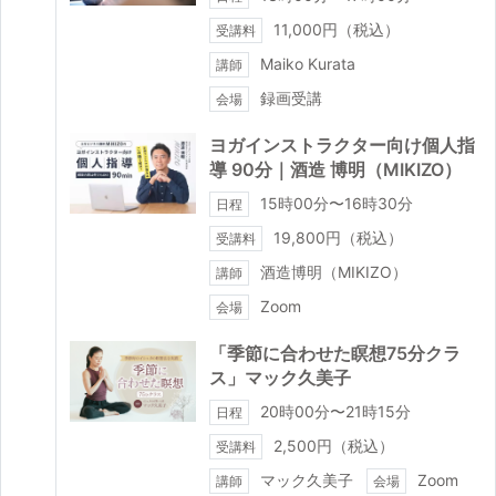
11,000円（税込）
受講料
Maiko Kurata
講師
録画受講
会場
ヨガインストラクター向け個人指
導 90分｜酒造 博明（MIKIZO）
15時00分〜16時30分
日程
19,800円（税込）
受講料
酒造博明（MIKIZO）
講師
Zoom
会場
「季節に合わせた瞑想75分クラ
ス」マック久美子
20時00分〜21時15分
日程
2,500円（税込）
受講料
マック久美子
Zoom
講師
会場