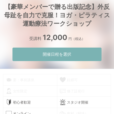
【豪華メンバーで贈る出版記念】外反
母趾を自力で克服！ヨガ・ピラティス
運動療法ワークショップ
12,000
受講料
円（税込）
開催日程を選択
要：事前講座
妊婦可
女性限定
修了証発行
初心者歓迎
スタジオ開催
オンライン
教材（郵送）