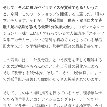
そして、それにヨガやピラティスが貢献できるというこ
と。
今回、このワークショップを開催するに至った、1冊の
本があります。それが、
「外反母趾 痛み・変形自力で克
服！足の名医が教える最新1分体操大全」
。ヨガジェネレー
ションと（株）E.M.I.とで行っている大人気講座「スポーツ
医学アカデミー」の中で講師を務めてくださっている早稲
田大学スポーツ学術院教授、熊井司医師の最新著書です。
この著書には、「外反母趾」という疾患を正しく理解する
ための説明はもちろんのこと、外反母趾の悪化が止まる、
そして改善する1分体操、そして、その「1分体操」によっ
て外反母趾が改善した症例がたくさん掲載されています。
そして、この本の運動指導を行っているのが、理学療法士
である佐竹勇人とコンディショニングトレーナーであり、
ヨガ、ピラティスの講師としても大活躍の本橋恵美。今回