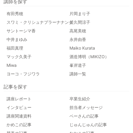
講師を探す
有田秀穂
片岡まり子
スワミ・クリシュナプラーナナンダ
佐久間涼子
サントーシマ香
高尾美穂
中井まゆみ
永井由香
福田真理
Maiko Kurata
マック久美子
酒造博明（MIKIZO）
Miwa
峯岸道子
ヨーコ・フジワラ
講師一覧
記事を探す
講座レポート
卒業生紹介
インタビュー
担当者メッセージ
講座関連資料
ベーさんの記事
かめこの記事
じゅんじゅんの記事