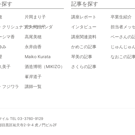
を探す
記事を探す
穂
片岡まり子
講座レポート
卒業生紹介
・クリシュナプラーナナンダ
佐久間涼子
インタビュー
担当者メッ
ーシマ香
高尾美穂
講座関連資料
ベーさんの
ゆみ
永井由香
かめこの記事
じゅんじゅ
理
Maiko Kurata
琴美の記事
なおこの記
久美子
酒造博明（MIKIZO）
さくらの記事
峯岸道子
・フジワラ
講師一覧
 TEL 03-3760-9129
京都目黒区祐天寺2-9-4 虎ノ門ビル2F